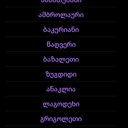
აბასთუმანი
ამბროლაური
ბაკურიანი
წაღვერი
ბაზალეთი
ზუგდიდი
ანაკლია
ლაგოდეხი
გრიგოლეთი