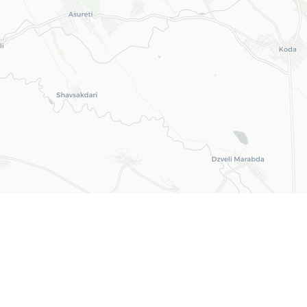
Leaflet
| ©
OpenStreetMap
©
CARTO