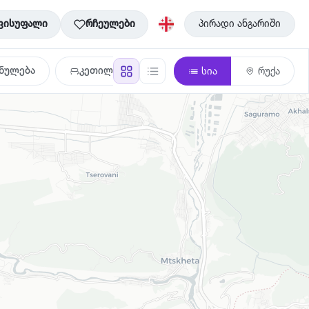
ვისუფალი
რჩეულები
პირადი ანგარიში
ნულება
კეთილმოწყობა
სია
რუქა